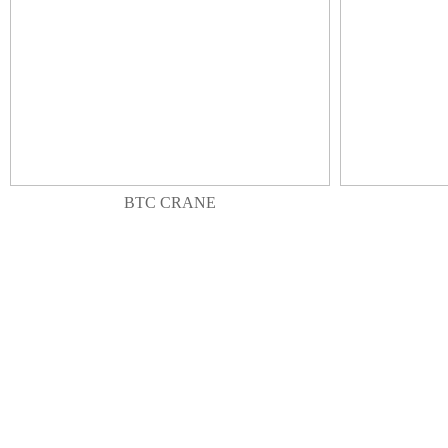
BTC CRANE