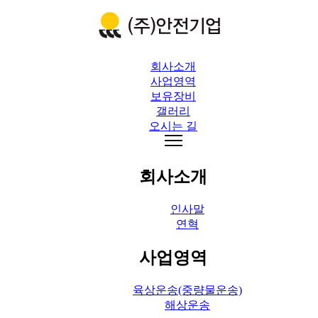
회사소개
사업영역
보유장비
갤러리
오시는 길
회사소개
인사말
연혁
사업영역
육상운송(중량물운송)
해상운송