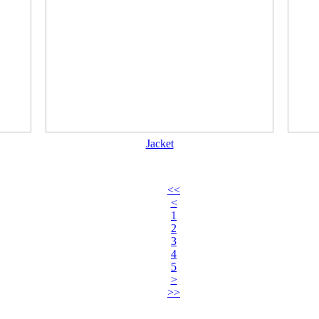
Jacket
<<
<
1
2
3
4
5
>
>>