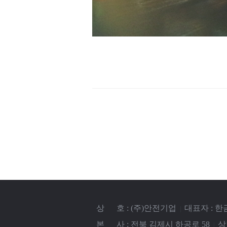
상 호 : (주)안전기업
대표자 : 
|
본 사 : 전북 김제시 하공로 58
상담
|