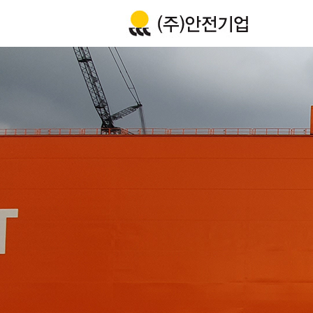
회사소개
사업영
인사말
육상운송(
연혁
해상운송