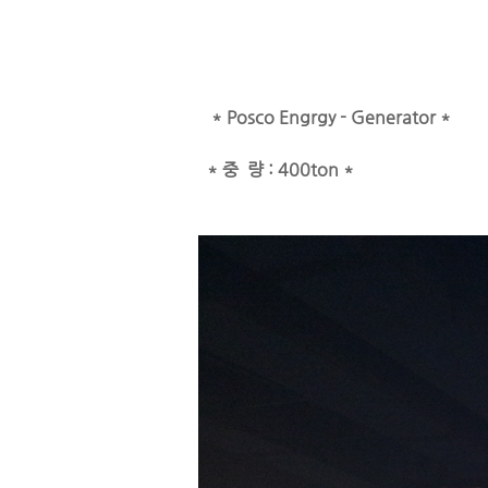
* Posco Engrgy - Generator *
* 중 량 : 400ton *