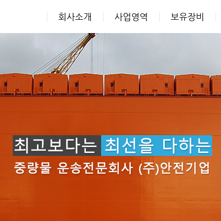
회사소개
사업영역
보유장비
역
보유장비
갤러리
중량물운송)
멀티(MSPE)
작업사진
자주식(MSPM)
동영상
MODULE TRILER
운송특수장비
트랙터