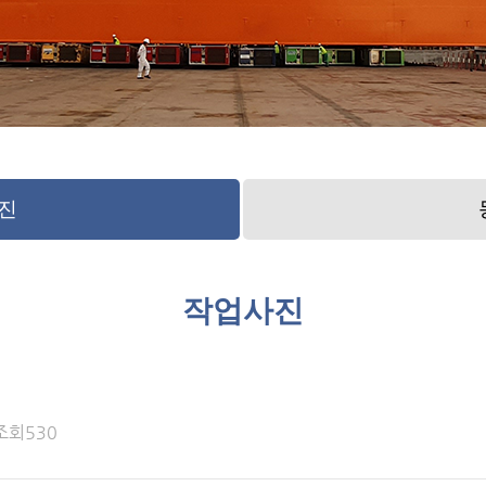
진
작업사진
조회530