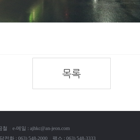
한금철
e-메일 :
ajhkc@an-jeon.com
|
전화 : 063) 548-2000
팩스 : 063) 548-3333
|